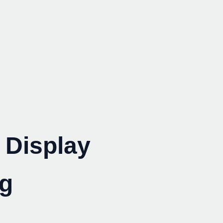
e Display
rg